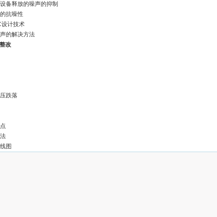
子设备释放的噪声的抑制
备的抗噪性
MC设计技术
噪声的解决方法
题整改
电压跌落
观点
方法
路线图