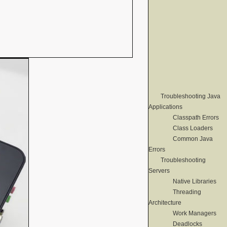
Troubleshooting Java
Applications
Classpath Errors
Class Loaders
Common Java
Errors
Troubleshooting
Servers
Native Libraries
Threading
Architecture
Work Managers
Deadlocks