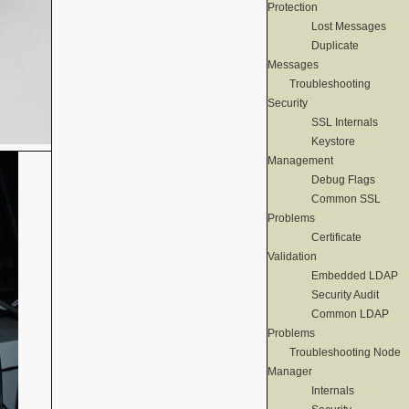
Protection
Lost Messages
Duplicate
Messages
Troubleshooting
Security
SSL Internals
Keystore
Management
Debug Flags
Common SSL
Problems
Certificate
Validation
Embedded LDAP
Security Audit
Common LDAP
Problems
Troubleshooting Node
Manager
Internals