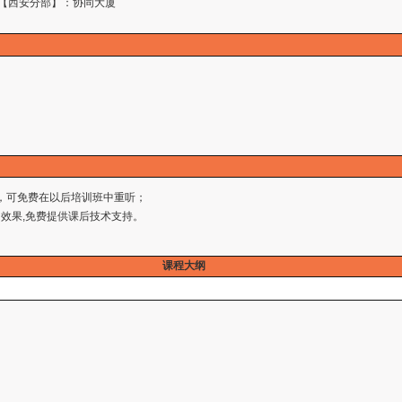
 【西安分部】：协同大厦
，可免费在以后培训班中重听；
效果,免费提供课后技术支持。
课程大纲