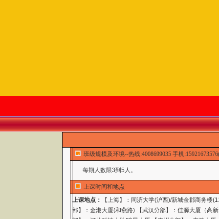
班级规模及环境--热线:4008699035 手机:1592167357
每期人数限3到5人。
上课时间和地点
上课地点：
【上海】：同济大学(沪西)/新城金郡商务楼(
部】：金港大厦(和燕路) 【武汉分部】：佳源大厦（高新