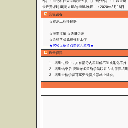
部】：河北科技大学/瑞景大厦 【广州分部】：广粮大厦
最近开课时间(周末班/连续班/晚班）：2020年3月16日
实验设备
☆资深工程师授课
☆注重质量 ☆边讲边练
☆合格学员免费推荐工作
★实验设备请点击这儿查看★
质量保障
1、培训过程中，如有部分内容理解不透或消化不好
2、培训结束后,授课老师留给学员联系方式,保障培训
3、培训合格学员可享受免费推荐就业机会。