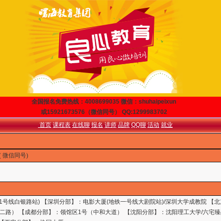
全国报名免费热线：4008699035 微信：shuhaipeixun
或15921673576（微信同号） QQ:1299983702
首页
课程表
在线聊
报名
讲师
品牌
QQ聊
活动
就业
6( 微信同号)
11号线白银路站) 【深圳分部】：电影大厦(地铁一号线大剧院站)/深圳大学成教院 【
二路） 【成都分部】：领馆区1号（中和大道） 【沈阳分部】：沈阳理工大学/六宅臻