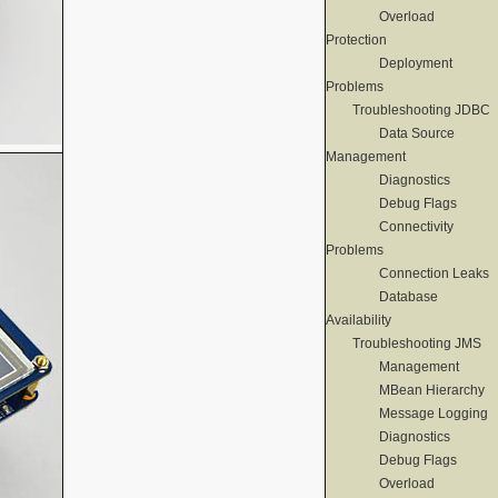
Overload
Protection
Deployment
Problems
Troubleshooting JDBC
Data Source
Management
Diagnostics
Debug Flags
Connectivity
Problems
Connection Leaks
Database
Availability
Troubleshooting JMS
Management
MBean Hierarchy
Message Logging
Diagnostics
Debug Flags
Overload