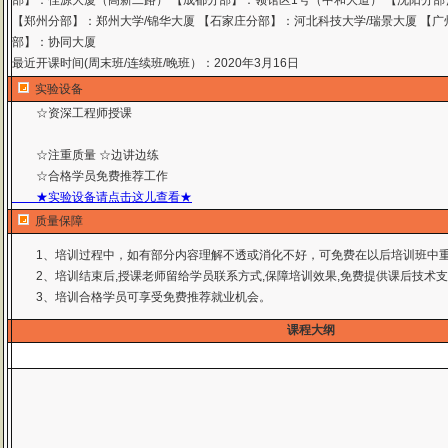
部】：佳源大厦（高新二路） 【成都分部】：领馆区1号（中和大道） 【沈阳分部
【郑州分部】：郑州大学/锦华大厦 【石家庄分部】：河北科技大学/瑞景大厦 【广
部】：协同大厦
最近开课时间(周末班/连续班/晚班）：2020年3月16日
实验设备
☆资深工程师授课
☆注重质量 ☆边讲边练
☆合格学员免费推荐工作
★实验设备请点击这儿查看★
质量保障
1、培训过程中，如有部分内容理解不透或消化不好，可免费在以后培训班中
2、培训结束后,授课老师留给学员联系方式,保障培训效果,免费提供课后技术
3、培训合格学员可享受免费推荐就业机会。
课程大纲