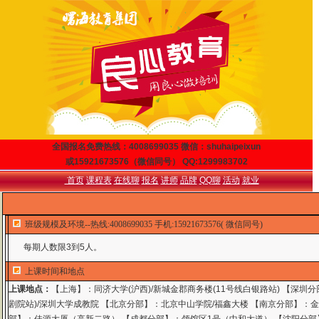
全国报名免费热线：4008699035 微信：shuhaipeixun
或15921673576（微信同号） QQ:1299983702
首页
课程表
在线聊
报名
讲师
品牌
QQ聊
活动
就业
班级规模及环境--热线:4008699035 手机:15921673576( 微信同号)
每期人数限3到5人。
上课时间和地点
上课地点：
【上海】：同济大学(沪西)/新城金郡商务楼(11号线白银路站) 【深圳
剧院站)/深圳大学成教院 【北京分部】：北京中山学院/福鑫大楼 【南京分部】：金