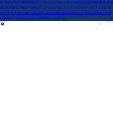
训
VB语言培训
HFSS培训
SAS培训
Ansys培训
短期
班
培训
班
系列课程
培训
机构
长期
课程
列表
班
实践课程
高级课程学校
培训
机构
周末班
端海
教育
企业
学院
培训课程
系
列班
级
长期
课程
列表
班
实践课程
高级课程学校
培训
机构
周末班
短期
班
培训
班
系列课
程
培训
机构
端海
教育
企业
学院
培训课程
系列班
级