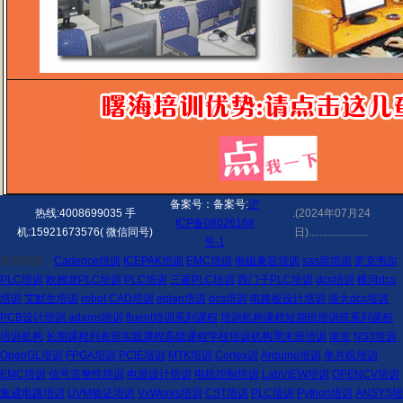
备案号：备案号:
沪
热线:4008699035 手
.(2024年07月24
ICP备08026168
机:15921673576( 微信同号)
日)......................
号-1
友情链接：
Cadence培训
ICEPAK培训
EMC培训
电磁兼容培训
sas容培训
罗克韦尔
PLC培训
欧姆龙PLC培训
PLC培训
三菱PLC培训
西门子PLC培训
dcs培训
横河dcs
培训
艾默生培训
robot CAD培训
eplan培训
dcs培训
电路板设计培训
浙大dcs培训
PCB设计培训
adams培训
fluent培训
系列课程
培训机构课程
短期
班
培训
班
系列课程
培训
机构
长期
课程
列表
班
实践课程
高级课程学校
培训
机构
周末班
培训
南京
NS3培训
OpenGL培训
FPGA培训
PCIE培训
MTK培训
Cortex训
Arduino培训
单片机培训
EMC培训
信号完整性培训
电源设计培训
电机控制培训
LabVIEW培训
OPENCV培训
集成电路培训
UVM验证培训
VxWorks培训
CST培训
PLC培训
Python培训
ANSYS培