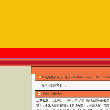
班级规模及环境--热线:4008699035 手机:1592167357
每期人数限3到5人。
上课时间和地点
上课地点：
【上海】：同济大学(沪西)/新城金郡商务楼(
部】：金港大厦(和燕路) 【武汉分部】：佳源大厦（高新