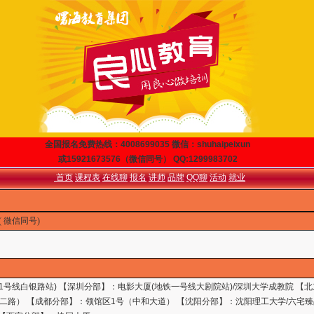
全国报名免费热线：4008699035 微信：shuhaipeixun
或15921673576（微信同号） QQ:1299983702
首页
课程表
在线聊
报名
讲师
品牌
QQ聊
活动
就业
6( 微信同号)
11号线白银路站) 【深圳分部】：电影大厦(地铁一号线大剧院站)/深圳大学成教院 【
二路） 【成都分部】：领馆区1号（中和大道） 【沈阳分部】：沈阳理工大学/六宅臻