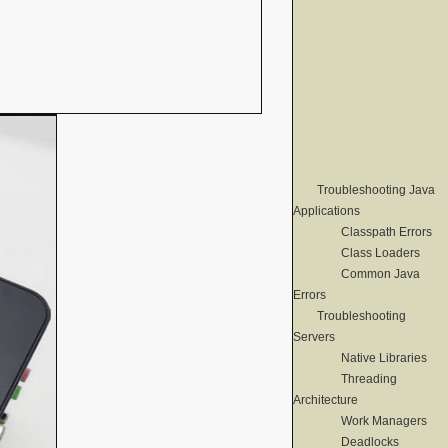
Troubleshooting Java
Applications
Classpath Errors
Class Loaders
Common Java
Errors
Troubleshooting
Servers
Native Libraries
Threading
Architecture
Work Managers
Deadlocks