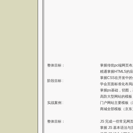
整体目标：
掌握传统pc端网页
精通掌握HTML5的
掌握CSS在开发中
阶段目标 :
学会页面标准化布局
掌握ps基础，切图
高防大型网站的模板
实战案例 :
门户网站主要模板（
商城全部模板（京东
整体目标：
JS 完成一些常见网
掌握 JS 基本语法