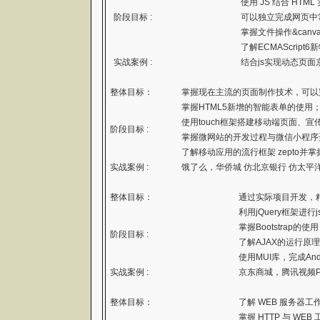
使用 JS 结合 HTM
阶段目标 :
可以独立完成网页中
掌握文件操作&canva
了解ECMAScript6
实战案例 :
结合js实现动态页
整体目标：
掌握现在主流的页面制作技术，可以
掌握HTML5新增的智能表单的使用
使用touch框架搭建移动端页面、宣传页
阶段目标 :
掌握微网站的开发过程与微信小程序开
了解移动应用的流行框架 zepto并
实战案例 :
饿了么，华侨城 仿北京银行 仿太平洋保险
整体目标：
通过实际项目开发，
利用jQuery框架进行
掌握Bootstrap的使用
阶段目标 :
了解AJAX的运行原理
使用MUI库，完成An
实战案例 :
京东商城，腾讯视频P
整体目标：
了解 WEB 服务器
掌握 HTTP 与 WEB