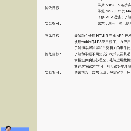
掌握 Socket 长连
阶段目标 :
掌握 NoSQL 中的 M
了解 PHP 语法；了解
实战案例 :
京东，淘宝，腾讯视
整体目标：
能够独立使用 HTML5 完成 APP 开
使用web制作LBS应用程序; 在应用
了解和掌握触屏和手势相关的事件使
阶段目标 :
了解和掌握不同的设计模式以及其适
掌握组件的核心理念，熟练运用数据绑
通过对react的学习，可以很好地
实战案例 :
腾讯视频，京东商城，华清官网，乐