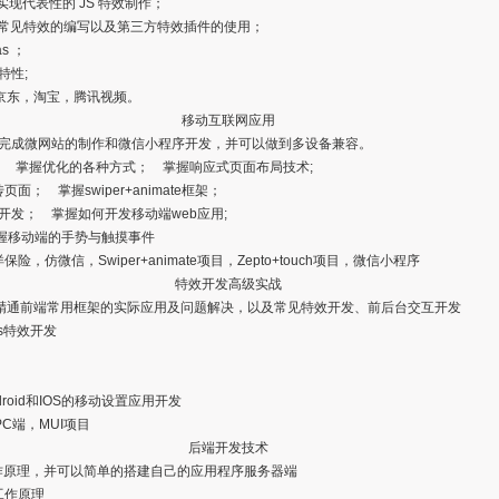
L 实现代表性的 JS 特效制作；
常见特效的编写以及第三方特效插件的使用；
s ；
新特性;
面京东，淘宝，腾讯视频。
移动互联网应用
完成微网站的制作和微信小程序开发，并可以做到多设备兼容。
； 掌握优化的各种方式； 掌握响应式页面布局技术;
面； 掌握swiper+animate框架；
发； 掌握如何开发移动端web应用;
掌握移动端的手势与触摸事件
，仿微信，Swiper+animate项目，Zepto+touch项目，微信小程序
特效开发高级实战
精通前端常用框架的实际应用及问题解决，以及常见特效开发、前后台交互开发
js特效开发
droid和IOS的移动设置应用开发
C端，MUI项目
后端开发技术
工作原理，并可以简单的搭建自己的应用程序服务器端
 工作原理