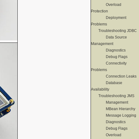
Overload
Protection
Deployment
Problems
Troubleshooting JDBC
Data Source
Management
Diagnostics
Debug Flags
Connectivity
Problems
Connection Leaks
Database
Availability
Troubleshooting JMS
Management
MBean Hierarchy
Message Logging
Diagnostics
Debug Flags
Overload