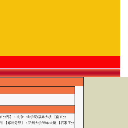
北京分部】：北京中山学院/福鑫大楼 【南京分
品 【郑州分部】：郑州大学/锦华大厦 【石家庄分