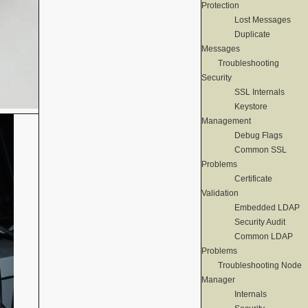
Protection
Lost Messages
Duplicate
Messages
Troubleshooting
Security
SSL Internals
Keystore
Management
Debug Flags
Common SSL
Problems
Certificate
Validation
Embedded LDAP
Security Audit
Common LDAP
Problems
Troubleshooting Node
Manager
Internals