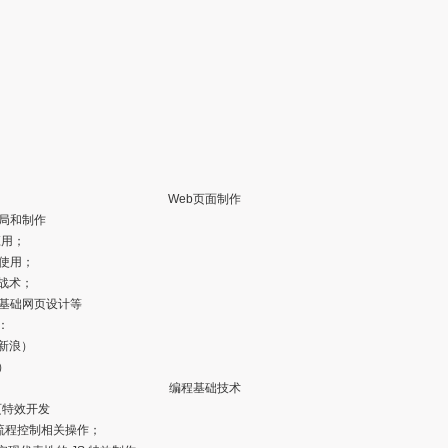
Web页面制作
布局和制作
应用；
的使用；
战术；
，基础网页设计等
：
新浪）
）
编程基础技术
页特效开发
与流程控制相关操作；