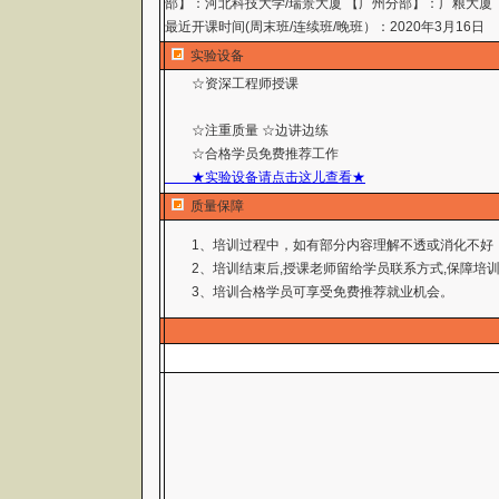
部】：河北科技大学/瑞景大厦 【广州分部】：广粮大厦
最近开课时间(周末班/连续班/晚班）：2020年3月16日
实验设备
☆资深工程师授课
☆注重质量 ☆边讲边练
☆合格学员免费推荐工作
★实验设备请点击这儿查看★
质量保障
1、培训过程中，如有部分内容理解不透或消化不好
2、培训结束后,授课老师留给学员联系方式,保障培训
3、培训合格学员可享受免费推荐就业机会。