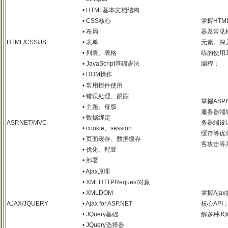
• HTML基本文档结构
• CSS核心
掌握HT
• 布局
器及常见
HTML/CSS/JS
• 表单
元素。深入
• 列表、表格
练的使用Ja
• JavaScript基础语法
编程；
• DOM操作
• 常用控件使用
• 错误处理、跟踪
掌握ASP
• 主题、母版
服务器端
• 数据绑定
ASP.NET/MVC
务器端设
• cookie、session
缓存等优
• 页面缓存、数据缓存
客攻击等
• 优化、配置
• 部署
• Ajax原理
• XMLHTTPRequest对象
• XMLDOM
掌握Aja
AJAX/JQUERY
• Ajax for ASP.NET
核心API
• JQuery基础
解多种JQ
• JQuery选择器