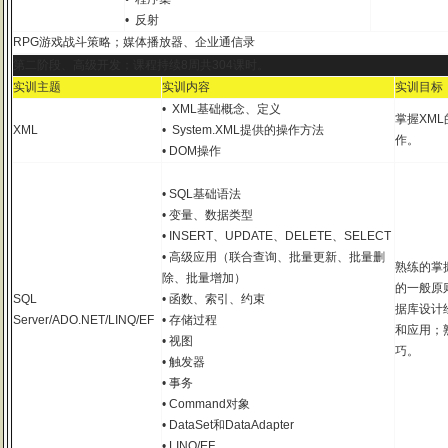
• 反射
RPG游戏战斗策略；媒体播放器、企业通信录
第二阶段、高级开发；课程持续8周共304课时。
实训主题
实训内容
实训目标
• XML基础概念、定义
掌握XM
XML
• System.XML提供的操作方法
作。
• DOM操作
• SQL基础语法
• 变量、数据类型
• INSERT、UPDATE、DELETE、SELECT
• 高级应用（联合查询、批量更新、批量删
熟练的掌
除、批量增加）
的一般原
SQL
• 函数、索引、约束
据库设计经
Server/ADO.NET/LINQ/EF
• 存储过程
和应用；
• 视图
巧。
• 触发器
• 事务
• Command对象
• DataSet和DataAdapter
• LINQ/EF