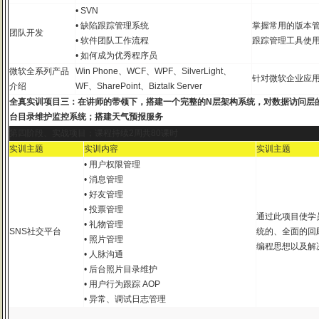
• SVN
• 缺陷跟踪管理系统
掌握常用的版本
团队开发
• 软件团队工作流程
跟踪管理工具使
• 如何成为优秀程序员
微软全系列产品
Win Phone、WCF、WPF、SilverLight、
针对微软企业应
介绍
WF、SharePoint、Biztalk Server
全真实训项目三：在讲师的带领下，搭建一个完整的N层架构系统，对数据访问层
台目录维护监控系统；搭建天气预报服务
第四阶段、实战项目；课程持续2周共80课时
实训主题
实训内容
实训主题
• 用户权限管理
• 消息管理
• 好友管理
• 投票管理
通过此项目使学
• 礼物管理
SNS社交平台
统的、全面的回
• 照片管理
编程思想以及解
• 人脉沟通
• 后台照片目录维护
• 用户行为跟踪 AOP
• 异常、调试日志管理