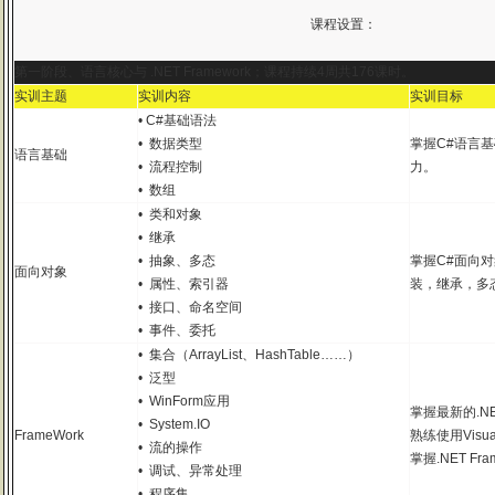
课程设置：
第一阶段、语言核心与 .NET Framework；课程持续4周共176课时。
实训主题
实训内容
实训目标
• C#基础语法
• 数据类型
掌握C#语言
语言基础
• 流程控制
力。
• 数组
• 类和对象
• 继承
• 抽象、多态
掌握C#面向
面向对象
• 属性、索引器
装，继承，多
• 接口、命名空间
• 事件、委托
• 集合（ArrayList、HashTable……）
• 泛型
• WinForm应用
掌握最新的.NET
• System.IO
FrameWork
熟练使用Visua
• 流的操作
掌握.NET Fr
• 调试、异常处理
• 程序集