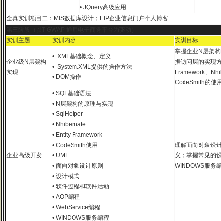
• JQuery高级应用
全真实训项目二：MIS数据库设计；EIP企业信息门户个人博客
第三阶段（以T-GWAP 通用电子商务平台为驱动）
实训主题
实训内容
实训目标
掌握企业N层架
• XML基础概念、定义
企业级N层架构
据访问层的实现方式，如
• System.XML提供的操作方法
实现
Framework、N
• DOM操作
CodeSmith的使
• SQL基础语法
• N层架构的原理与实现
• SqlHelper
• Nhibernate
• Entity Framework
• CodeSmith使用
理解面向对象设计
企业高级开发
• UML
义；掌握常见的设
• 面向对象设计原则
WINDOWS服务编
• 设计模式
• 软件过程和软件活动
• AOP编程
• WebService编程
• WINDOWS服务编程