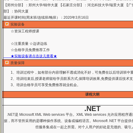
【郑州分部】：郑州大学/锦华大厦 【石家庄分部】：河北科技大学/瑞景大厦 【广
部】：协同大厦
最近开课时间(周末班/连续班/晚班）：2020年3月16日
实验设备
☆资深工程师授课
☆注重质量 ☆边讲边练
☆合格学员免费推荐工作
★实验设备请点击这儿查看★
质量保障
1、培训过程中，如有部分内容理解不透或消化不好，可免费在以后培训班中
2、培训结束后,授课老师留给学员联系方式,保障培训效果,免费提供课后技术
3、培训合格学员可享受免费推荐就业机会。
课程大纲
.NET
.NET是 Microsoft XML Web services 平台。XML Web services 允许应用程
据，而不管所采用的是哪种操作系统、设备或编程语言。Microsoft .NET 平台提供创建 X
些服务集成在一起之所需。对个人用户的好处是无缝的、吸引