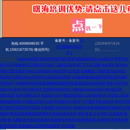
备案号：备案号:
沪
热线:4008699035 手
.(2024年07月24
ICP备08026168
机:15921673576( 微信同号)
日)......................
号-1
友情链接：
Cadence培训
ICEPAK培训
EMC培训
电磁兼容培训
sas容培训
罗克韦尔
PLC培训
欧姆龙PLC培训
PLC培训
三菱PLC培训
西门子PLC培训
dcs培训
横河dcs
培训
艾默生培训
robot CAD培训
eplan培训
dcs培训
电路板设计培训
浙大dcs培训
PCB设计培训
adams培训
fluent培训
系列课程
培训机构课程
短期
班
培训
班
系列课程
培训
机构
长期
课程
列表
班
实践课程
高级课程学校
培训
机构
周末班
培训
南京
NS3培训
OpenGL培训
FPGA培训
PCIE培训
MTK培训
Cortex训
Arduino培训
单片机培训
EMC培训
信号完整性培训
电源设计培训
电机控制培训
LabVIEW培训
OPENCV培训
集成电路培训
UVM验证培训
VxWorks培训
CST培训
PLC培训
Python培训
ANSYS培
训
VB语言培训
HFSS培训
SAS培训
Ansys培训
短期
班
培训
班
系列课程
培训
机构
长期
课程
列表
班
实践课程
高级课程学校
培训
机构
周末班
端海
教育
企业
学院
培训课程
系
列班
级
长期
课程
列表
班
实践课程
高级课程学校
培训
机构
周末班
短期
班
培训
班
系列课
程
培训
机构
端海
教育
企业
学院
培训课程
系列班
级