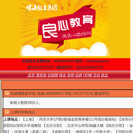
全国报名免费热线：4008699035 微信：shuhaipeixun
或15921673576（微信同号） QQ:1299983702
首页
课程表
在线聊
报名
讲师
品牌
QQ聊
活动
就业
班级规模及环境--热线:4008699035 手机:15921673576( 微信同号)
每期人数限3到5人。
上课时间和地点
上课地点：
【上海】：同济大学(沪西)/新城金郡商务楼(11号线白银路站) 【深圳
剧院站)/深圳大学成教院 【北京分部】：北京中山学院/福鑫大楼 【南京分部】：金
部】：佳源大厦（高新二路） 【成都分部】：领馆区1号（中和大道） 【沈阳分部