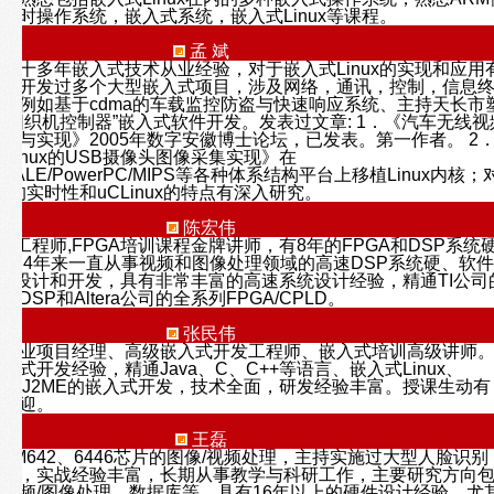
实时操作系统，嵌入式系统，嵌入式Linux等课程。
孟 斌
有十多年嵌入式技术从业经验，对于嵌入式Linux的实现和应用
主持开发过多个大型嵌入式项目，涉及网络，通讯，控制，信息
，例如基于cdma的车载监控防盗与快速响应系统、主持天长市
“圆织机控制器”嵌入式软件开发。发表过文章: 1．《汽车无线视
计与实现》2005年数字安徽博士论坛，已发表。第一作者。 2
o4Linux的USB摄像头图像采集实现》在
XSCALE/PowerPC/MIPS等各种体系结构平台上移植Linux内核；
ux的实时性和uCLinux的特点有深入研究。
陈宏伟
开发工程师,FPGA培训课程金牌讲师，有8年的FPGA和DSP系统
最近4年来一直从事视频和图像处理领域的高速DSP系统硬、软件
统的设计和开发，具有非常丰富的高速系统设计经验，精通TI公司
速DSP和Altera公司的全系列FPGA/CPLD。
张民伟
型企业项目经理、高级嵌入式开发工程师、嵌入式培训高级讲师
式开发经验，精通Java、C、C++等语言、嵌入式Linux、
开发、J2ME的嵌入式开发，技术全面，研发经验丰富。授课生动有
生欢迎。
王磊
的DM642、6446芯片的图像/视频处理，主持实施过大型人脸识别
项目，实战经验丰富，长期从事教学与科研工作，主要研究方向
视频/图像处理、数据库等。具有16年以上的硬件设计经验，尤