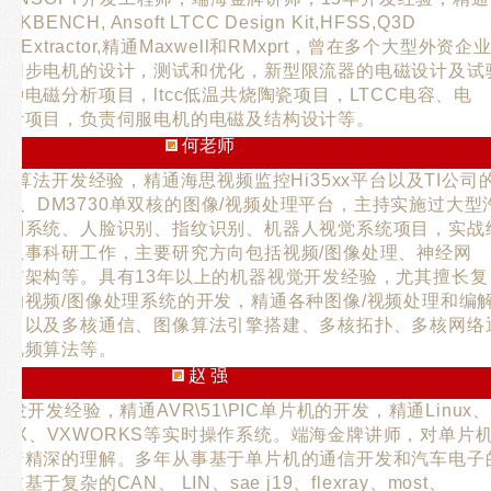
KBENCH, Ansoft LTCC Design Kit,HFSS,Q3D
r,Q3D Extractor,精通Maxwell和RMxprt，曾在多个大型外资企
磁同步电机的设计，测试和优化，新型限流器的电磁设计及试
种电磁分析项目，ltcc低温共烧陶瓷项目，LTCC电容、电
设计项目，负责伺服电机的电磁及结构设计等。
何老师
图像算法开发经验，精通海思视频监控Hi35xx平台以及TI公司
6446、DM3730单双核的图像/视频处理平台，主持实施过大型
识别系统、人脸识别、指纹识别、机器人视觉系统项目，实战
期从事科研工作，主要研究方向包括视频/图像处理、神经网
信与架构等。具有13年以上的机器视觉开发经验，尤其擅长复
台的视频/图像处理系统的开发，精通各种图像/视频处理和编
法，以及多核通信、图像算法引擎搭建、多核拓扑、多核网络
像视频算法等。
赵 强
开发开发经验，精通AVR\51\PIC单片机的开发，精通Linux、
x、QNX、VXWORKS等实时操作系统。端海金牌讲师，对单片
有着精深的理解。多年从事基于单片机的通信开发和汽车电子
基于复杂的CAN、 LIN、sae j19、flexray、most、