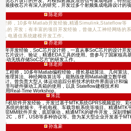
讯系统芯片设计的开发。对模拟射频及混合信号集成电路，特别
统射频接收芯片有深入的研究，开发过多个射频集成电路设计的
陈老师
工程师，10多年Matlab开发经验,精通Simulink,Stateflow等
仿真工具的 开发；有丰富的项目开发经验，曾做人工神经网络的
无线 电通信系统建模开发工作。
乔老师
十年开发经验，SoC芯片设计师，一直从事SoC芯片的设计开
oC芯片设计、验证，精通EDA工具的使用。曾参与了国家核高
能移动无线存储SoC芯片”的研发工作。
张老师
b开发工程师，10多年Matlab编程经验，擅长基础算法、几何算法
、推理算法、神经网络算法等，能熟练使用Matlab建立数学模
设计。曾负责大型人 体运动追踪分析技术的软件界面设计和编
理与硬件驱动工具箱的使用，以及 Stateflow建模技术和
练使用Real-Time Workshop。
朱昆
入式手机软件开发经验，开发过基于MTK系统GPRS视频监控、彩
TK系统的射频卡、手机电视、车载导航系统等项目。精通MTK
上层MMI软件开发，底层驱动，精通MTK的硬件开发，深刻理
T，I2C ，BT，USB等多种协议等。曾为某大型企业开发基于MT
手机。
孙逸豪