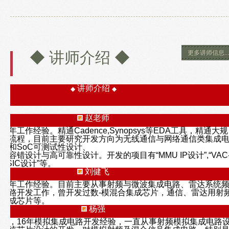
◆ 讲师介绍 ◆
更多讲师信息...
讲师介绍
◆
◆
赵老师
年工作经验。精通Cadence,Synopsys等EDA工具，精通大规
设计流程，目前主要研究开发方向为无线通信与网络通信类集成
设计和SoC可测试性设计、
障容错设计与高可靠性设计。开发的项目有“MMU IP设计”,“VAC
ASIC设计”等。
刘健飞
十多年工作经验。目前主要从事射频与微波集成电路、雷达系统
电路开发工作，曾开发过数-模混合集成芯片，通信、雷达用射
合集成芯片等。
杨强
师，16年模拟集成电路开发经验，一直从事射频模拟集成电路