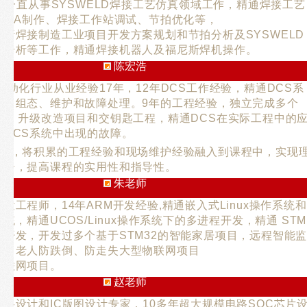
D，一直从事SYSWELD焊接工艺仿真领域工作，精通焊接工艺
FEMA制作、焊接工作站调试、节拍优化等，
负责焊接制造工业项目开发方案规划和节拍分析及SYSWELD
真分析等工作，精通焊接机器人及福尼斯焊机操作。
陈宏浩
自动化行业从业经验17年，12年DCS工作经验，精通DCS系
成、组态、维护和故障处理。9年的工程经验，独立完成多个
项目、升级改造项目和交钥匙工程，精通DCS在实际工程中的
决DCS系统中出现的故障。
经验，将积累的工程经验和现场维护经验融入到课程中，实现
结合，提高课程的实用性和指导性。
朱老师
发工程师，14年ARM开发经验,精通嵌入式Linux操作系统和
系统，精通UCOS/Linux操作系统下的多进程开发，精通 STM
网开发，开发过多个基于STM32的智能家居项目，远程智能
目，老人防跌倒、防走失大型物联网项目
物联网项目。
赵老师
路设计和IC版图设计专家，10多年超大规模电路SOC芯片