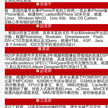
仪表及测试系统集成。
孙傲宇
经验，是国内最早从事iPhone开发的工程师,一直从事iPhone编
Phone项目。精通MAC carbon和iPhone SDK开发，精通
对Linux、Windows Win32、Unix Xlib、Mac OS Carbon、
平台底层核心库有独到的理解。
赵老师
，资深UI开发工程师。具有丰富的 IOS 平台和Android平台应
；精通Photoshop、Illustrator、Dreamweaver、Flash、
通DIV+CSS页面布局以及JQuery；精通HTML、ASP、Java、
过多个Android、IOS大型手机项目的UI设计。
黄诺
PGA和DSP系统硬件开发经验,8年视频和图像处理领域的高速DSP
和FPGA系统的设计和开发经验，高速系统设计经验非常丰富，
o cadence和candence SPECCTRAQuest等信号完整性仿真，精
仿真工具以及PADS,Altium Designer等PCB设计工具。
赵老师
开发经验，精通POWERPC的开发，多年从事基于POWERPC的
发过基于MPC8260、8280的七号信令测试仪，GSM信令测试
rPC的中断系统、FPU计算单元、单元、MMU控制器、Cache和
术有透彻的了解。对嵌入式操作系统Linux、uClinux、WinCE
其精通内核的调度系统、MMU管理和中断控制，曾经移植多款
处理器。
王老师
b金融设计工程师，10多年Matlab编程经验，擅长金融产品定价、