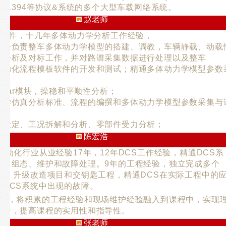
 、ieee1394等协议&系统的多个大型车载网络系统。
赵老师
MS软件，十几年多体动力学分析工作经验，
外企负责整车多体动力学模型的搭建、调教，车辆静载、动载
学分析及对标工作，并对路谱采集数据进行处理以及整车
自动化流程模板软件的开发和测试；精通多体动力学模型参数
;
S/car模块，操稳和平顺性分析；
力学仿真分析标准、流程的编撰和多体动力学模型参数采集与
况设定、工况拆解和分析、零部件受力分析；
陈宏浩
自动化行业从业经验17年，12年DCS工作经验，精通DCS系
成、组态、维护和故障处理。9年的工程经验，独立完成多个
项目、升级改造项目和交钥匙工程，精通DCS在实际工程中的
决DCS系统中出现的故障。
经验，将积累的工程经验和现场维护经验融入到课程中，实现
结合，提高课程的实用性和指导性。
张老师