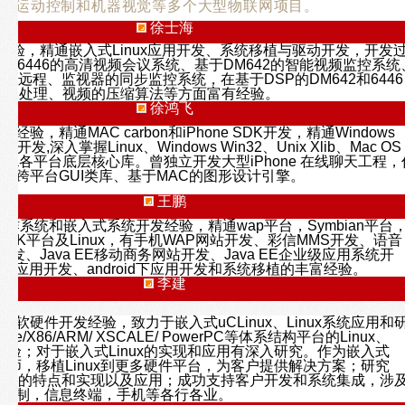
o机器人运动控制和机器视觉等多个大型物联网项目。
徐士海
发经验，精通嵌入式Linux应用开发、系统移植与驱动开发，开发
SP6446的高清视频会议系统、基于DM642的智能视频监控系统
的IP远程、监视器的同步监控系统，在基于DSP的DM642和6446
图像处理、视频的压缩算法等方面富有经验。
徐鸿飞
验，精通MAC carbon和iPhone SDK开发，精通Windows
K的开发,深入掌握Linux、Windows Win32、Unix Xlib、Mac OS
Cocoa各平台底层核心库。曾独立开发大型iPhone 在线聊天工程，
发跨平台GUI类库、基于MAC的图形设计引擎。
王鹏
操作系统和嵌入式系统开发经验，精通wap平台，Symbian平台
平台,MTK平台及Linux，有手机WAP网站开发、彩信MMS开发、语音
开发、Java EE移动商务网站开发、Java EE企业级应用系统开
an下应用开发、android下应用开发和系统移植的丰富经验。
李建
统软硬件开发经验，致力于嵌入式uCLinux、Linux系统应用和
ire/X86/ARM/ XSCALE/ PowerPC等体系结构平台的Linux、
移植经验；对于嵌入式Linux的实现和应用有深入研究。作为嵌入式
级工程师，移植Linux到更多硬件平台，为客户提供解决方案；研究
uCLinux的特点和实现以及应用；成功支持客户开发和系统集成，涉
，控制，信息终端，手机等各行各业。