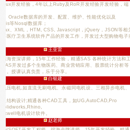
，Linux开发经验，4年以上Ruby及RoR开发经验开发经验，端
，
QL、Oracle数据库的开发、配置、维护、性能优化以及
redis等Nosql数据库；
Ajax、XML，HTM, CSS, Javascript，jQuery，JSON等相
从事医疗卫生系统软件产品的开发工作，开发过大型购物电子
王亚雷
端海资深讲师，15年工作经验，精通SAS 各种统计方法和
用SAS开发过多个生物医药、商业营销应用、股票统计分析等
项目。授课认真负责，乐于分享。
白银建
高低压电机,如直流无刷电机、永磁同电机设、三相异步电机、
，
结构设计;精通各种CAD工具，如UG,AutoCAD,Pro
olidworks,Rhino,
 Maxwell电机设计软件。
赵老师
S/ANSOFT开发工程师，端海金牌讲师，15年开发经验，精通