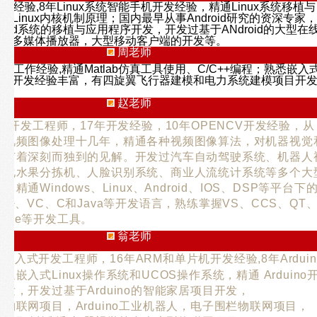
发经验,8年Linux系统智能手机开发经验，精通Linux系统移植与
通Linux内核机制原理；国内最早从事Android研究的资深专家，
roid系统的移植与应用程序开发，开发过基于ANdroid的大型在
在线多媒体播放器，大型移动客户端的开发等。
周老师
ab开发工作经验,精通Matlab仿真工具使用、C/C++编程；熟悉嵌入
项目开发经验丰富，有四旋翼飞行器建模和电力系统建模项目开
赵老师
CV开发工程师，17年开发经验，10年OPENCV开发经验，从
、视频图像处理十几年，精通各种视频图像算法，对机器视觉
理有着深刻而独到的见解。开发过汽车自动驾驶系统、机器人
能化水果分拣机、人脸识别系统、商业人流统计系统等多个大
精通Windows、Linux、Android、IOS、DSP等平台下
++、VC、C和Java等开发语言，熟练掌握VS、CCS、QT
、Xcode等开发工具。
翁老师
和嵌入式开发工程师，16年ARM和单片机开发经验,8年Arduin
通嵌入式Linux操作系统和UCOS操作系统，精通 Arduino
发，开发过基于Arduino的智能家居项目开发，
物联网项目，Arduino工业机器人，电子围栏物联网项目，