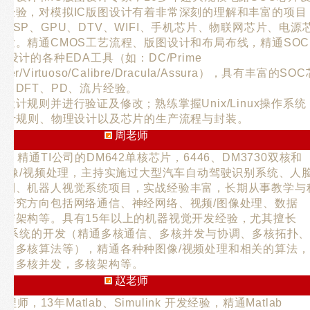
计经验，对模拟IC版图设计有着非常深刻的理解和丰富的项目
DSP、GPU、DTV、WIFI、手机芯片、物联网芯片、电源
研发。精通CMOS工艺流程、版图设计和布局布线，精通SOC
图设计的各种EDA工具（如：DC/Prime
unter/Virtuoso/Calibre/Dracula/Assura），具有丰富的SO
、DFT、PD、流片经验。
设计规则并进行验证及修改；熟练掌握Unix/Linux操作系统
S设计规则、物理设计以及芯片的生产流程与封装。
周老师
验，精通TI公司的DM642单核芯片，6446、DM3730双核和
的图像/视频处理，主持实施过大型汽车自动驾驶识别系统、人
识别、机器人视觉系统项目，实战经验丰富，长期从事教学与
要研究方向包括网络通信、神经网络、视频/图像处理、数据
信与架构等。具有15年以上的机器视觉开发经验，尤其擅长
处理器系统的开发（精通多核通信、多核并发与协调、多核拓扑
信、多核算法等），精通各种种图像/视频处理和相关的算法，
信，多核并发，多核架构等。
赵老师
工程师，13年Matlab、Simulink 开发经验，精通Matlab