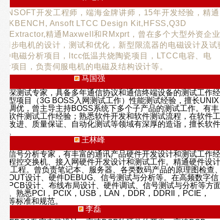
S/ANSOFT开发工程师，端海金牌讲师，15年开发经验，精通
KBENCH, Ansoft LTCC Design Kit,HFSS,Q3D
r,Q3D Extractor,精通Maxwell和RMxprt，曾在多个大型外资企
磁同步电机的设计，测试和优化，新型限流器的电磁设计及试
种电磁分析项目，ltcc低温共烧陶瓷项目，LTCC电容、电
设计项目，负责伺服电机的电磁及结构设计等。
马国强
件资深测试专家，具备多年通信协议和通信终端设备的测试工作
大型项目（3G BOSS入网测试工作）性能测试经验，擅长UNIX
和调优，曾主导主持BOSS系统下多个子产品的测试工作。有丰
发和软件测试工作经验；熟悉软件开发和软件测试流程，在软件
定和改进、质量保证、自动化测试等领域有深厚的造诣，擅长软
使用。
王林峰
试、信号分析专家，有丰富的通讯产品硬件开发设计和测试工作
型程控交换机、接入网硬件开发设计和测试工作。精通硬件设计
靠性工程。曾负责笔记本、服务器、各类数码产品的原理图检查
LAYOUT设计、硬件DEBUG、信号测试与分析等。在高频数字信
、PCB设计、布线布局设计、硬件调试、信号测试与分析等方
。熟悉PCI，PCIX，USB，LAN，DDR，DDRII，PCIE，
DIO等标准和规范。
李磊