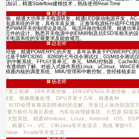
领域知识，精通Stateflow建模技术，熟练使用Real-Time
郑老师
发经验，精通大功率开关电源研发，精通LED驱动电源开发，AC-
DC系列电源系统的开发，具有丰富反激、正激等电源拓扑或PFC线
熟悉PWM开关控制理论及电压、电流环路控制原理。精通功率
性元件的设计。熟悉开关电源中的EMI抑制及抗ESD等相关的设
悉开关电源系统的安规要求及能效规范。
赵老师
开发经验，精通POWERPC的开发，多年从事基于POWERPC的
发过基于MPC8260、8280的七号信令测试仪，GSM信令测试
rPC的中断系统、FPU计算单元、单元、MMU控制器、Cache和
术有透彻的了解。对嵌入式操作系统Linux、uClinux、WinCE
其精通内核的调度系统、MMU管理和中断控制，曾经移植多款
处理器。
杨老师
GL开发工程师，16年开发经验，10年OPENGL开发经验，从
机器视觉、视频图像处理、GPU开发十几年，精通各种
算法，对3D处理有着深刻而独到的见解。开发过人体内部器官3
布料重力模仿与展示系统、汽车自动驾驶系统、大型虚 拟现实
大型系统。精通Windows、Linux、Android、IOS、DS
发，精通C++、VC、C和Java等开发语言，熟练 掌握VS、
Eclipse、Xcode等开发工具。