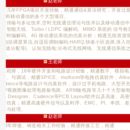
赵老师
，十几年FPGA项目开发经验，精通通信&算法研究，开发过
的雷达和移动通信的多个大型项目。
载波传输与多址技术,空时无线通信理论与技术以及移动通信中
智能天线、Turbo / LDPC 编解码、MIMO 系统的 信号检
、空时编解码、4G 移动通信系统的仿真分析；精通无线资源
(包括调度算法,自适应调制编码,HARQ,快速小区选择,准入
衡,信道分配等)、认知无线电;分布式无线网络、无线通信系统
析等。
王老师
计工程师，16年硬件开发和电路设计经验，精通数字、模拟电
、与调试，精通SPICE、multisim等电路仿真软件，Altiu
er、Cadence等电路设计与仿真软件，设计过手机电路、大型开
DSP视频图像处理电路板电路、ARM板电路等几十个大型板
um Designer、Cadence等PCB Layout软件以及高速、高密
计与仿真；精通高速硬件信号以及时序、EMC、PI、串扰、差
仿真与处理。
赵老师
，13年焊接、铸造相关工作经验，精通焊接工艺，精通