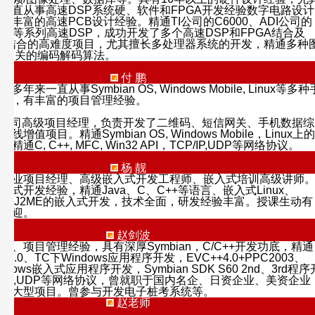
一直从事高速DSP系统硬、软件和FPGA开发经验数字电路设计
常丰富的高速PCB设计经验。精通TI公司的C6000、ADI公司的
arc-201等系列高速DSP，成功开发了多个高速DSP和FPGA结合及
M相结合的高难度项目，尤其擅长多处理器系统的开发，精通多种
和相关的编码解码算法。
付 鹏
年来一直从事Symbian OS, Windows Mobile, Linux等多种
开发，有丰富的项目管理经验。
T公司高级项目经理，负责开发了二维码、短信网关、手机数据综
增值项目。精通Symbian OS, Windows Mobile，Linux上的
通C, C++, MFC, Win32 API，TCP/IP,UDP等网络协议。
杨 靓
型企业项目经理、高级嵌入式开发工程师、嵌入式培训高级讲师
式开发经验，精通Java、C、C++等语言、嵌入式Linux、
开发、J2ME的嵌入式开发，技术全面，研发经验丰富。授课生动有
生欢迎。
赵剑波
发、项目管理经验，具有深厚Symbian，C/C++开发功底，精通
、BC3.0、TC下Windows应用程序开发，EVC++4.0+PPC2003、
indows嵌入式应用程序开发，Symbian SDK S60 2nd、3rd程序
P/IP,UDP等网络协议，曾就职于国内名企、日资企业、美资企业
多个大型项目。曾参与开发电子桩考系统等。
赵老师