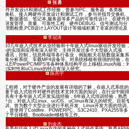
张勇
品硬件开发设计和测试工作经验，曾参与PC、服务器、各类板
控交换机、接入网硬件开发设计和测试工作，参与并指导交换机
络、数据通信、笔记本,服务器等多产品的可靠性设计，在硬件
、研发管理、质量、可靠性工程、硬件DEBUG、信号测试与分
原理图检查,PCB设计,LAYOUT设计等领域积累了非富的理论及
李冠涛
有10几年嵌入式技术从业经验和十年嵌入式linux驱动开发经验
inux的实现和应用有深入研究，主持开发过多个大型嵌入式项
络，通讯，控制，信息终端等各行各业，例如航天在轨数据采集
采集分析系统、车载MP4设备等。对系统移植有很强的经验，
XSCALE/PowerPC/MIPS等各种体系结构平台上移植Linux内核；
ux的实时性和uCLinux的特点有深入研究。
陈亮宇
硬件工程师，对于硬件产业的发展有详细的了解，在嵌入式系统的
中偏重于嵌入式软件对硬件的技术支持方面的知识，在行业中能
。具有十多年嵌入式开发实战经验，6年嵌入式培训经验，熟悉
MIP平台，对嵌入式Linux、uc/OS、uClinux有深入的研究。目前
培训。曾为数个大型企业进行手机开发、Linux开发方面的培训
，曾使用了Coldfire、POWERPC、S3C2410、PXA255等多
了平台移植、Bootloader移植等工作。
刘金杰
，熟悉包括嵌入式Linux在内的多种嵌入式操作系统，熟悉ARM