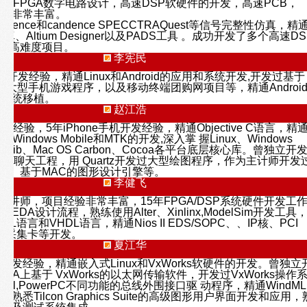
从事FPGA数字电路设计，高速DSP软硬件的开发，高速PCB，
计经验非常丰富。
o cadence和candence SPECCTRAQuest等信号完整性仿真，精
仿真、Altium Designer以及PADS工具 。成功开发了多个高速DS
合的高难度项目。
李宪民
开发经验，精通Linux和Android的应用和系统开发,开发过基于
平台的大型手机游戏程序，以及移动终端团购网项目等，精通Androi
和系统移植。
赵江浩
发经验，5年iPhone手机开发经验，精通Objective C语言，精
通Windows Mobile和MTK的开发,深入掌 握Linux、Windows
ix Xlib、Mac OS Carbon、Cocoa各平台底层核心库。曾独立开
e在线聊天工程，用 Quartz开发过大型绘图程序，作为主计师开发
类库、基于MAC的图形设计引擎等。
李健飞
金牌讲师，项目经验非常丰富，15年FPGA/DSP系统硬件开发工
DA设计流程，熟练使用Alter、Xinlinx,ModelSim开发工具
g HDL语言和VHDL语言，精通Nios II EDS/SOPC、、IP核、PCI
4数据采集卡等开发。
夏江华
开发经验，精通嵌入式Linux和VxWorks软硬件的开发。曾独立
GA上基于 VxWorks的以太网传输软件，开发过VxWorks操作
Intel,PowerPC不同功能的总线外围接口驱 动程序，精通WindML
熟悉Tilcon Graphics Suite的高级图形用户界面开发和应用，